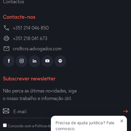
Contactos
Contacte-nos
+351 214 046 850
+351 218 041 673
crs@crs-advogados.com
Subscrever newsletter
Não perca as últimas novidades, siga
o nosso trabalho e informação útil.
Precisa de ajuda jurídica? Fale
Concordo com a
Política de Privacidade
.
connosco.