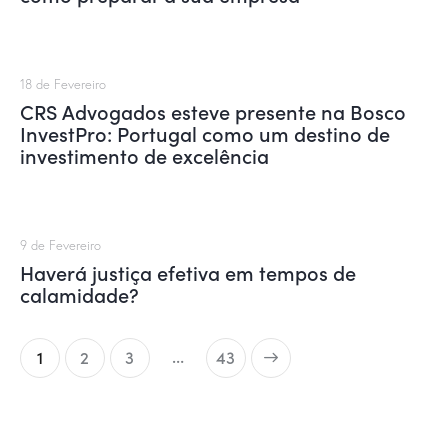
18 de Fevereiro
CRS Advogados esteve presente na Bosco
InvestPro: Portugal como um destino de
investimento de excelência
9 de Fevereiro
Haverá justiça efetiva em tempos de
calamidade?
…
1
2
3
>
43