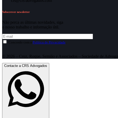
crs@crs-advogados.com
Subscrever newsletter
Não perca as últimas novidades, siga
o nosso trabalho e informação útil.
Concordo com a
Política de Privacidade
.
© 2026 – Cruz, Roque, Semião e Associados – Sociedade de Advoga
Contacte a CRS Advogados