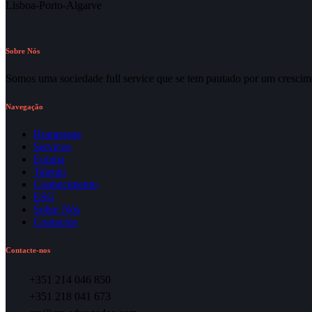
Lisboa-Porto-Algarve
Sobre Nós
Somos uma sociedade full service que se tem pautado por um crescime
Navegação
Homepage
Serviços
Equipa
Talento
Conhecimento
ESG
Sobre Nós
Contactos
Contacte-nos
+351 214 046 850
+351 218 041 673