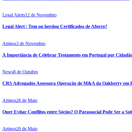
Legal Alerts
12 de Novembro
Legal Alert | Tem ou herdou Certificados de Aforro?
Artigos
3 de Novembro
A Importância de Celebrar Testamento em Portugal por Cidadão
News
8 de Outubro
CRS Advogados Assessora Operação de M&A da Oakberry em P
Artigos
26 de Maio
Quer Evitar Conflitos entre Sócios? O Parassocial Pode Ser a Sol
Artigos
20 de Maio