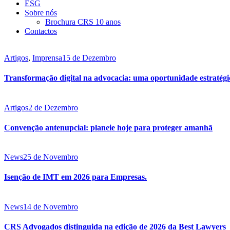
ESG
Sobre nós
Brochura CRS 10 anos
Contactos
Artigos
,
Imprensa
15 de Dezembro
Transformação digital na advocacia: uma oportunidade estratégi
Artigos
2 de Dezembro
Convenção antenupcial: planeie hoje para proteger amanhã
News
25 de Novembro
Isenção de IMT em 2026 para Empresas.
News
14 de Novembro
CRS Advogados distinguida na edição de 2026 da Best Lawyers