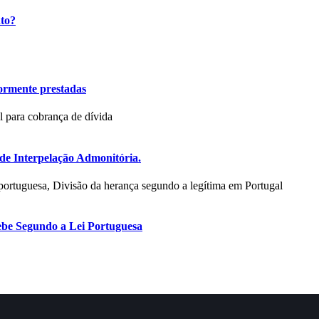
nto?
iormente prestadas
e Interpelação Admonitória.
ebe Segundo a Lei Portuguesa