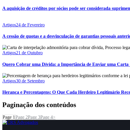
A aquisição de créditos por sócios pode ser considerada suprime
Artigos
24 de Fevereiro
A cessão de quotas e a desvinculação de garantias pessoais anter
Artigos
21 de Outubro
Quero Cobrar uma Dívida: a Importância de Enviar uma Carta d
Artigos
30 de Setembro
Herança e Percentagens: O Que Cada Herdeiro Legitimário Rec
Paginação dos conteúdos
Page
1
Page
2
Page
3
Page
4
>