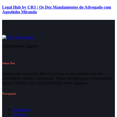
Legal Hub by CRS | Os Dez Mandamentos do Advogado com
Agostinho Miranda
Lisboa-Porto-Algarve
Sobre Nós
Somos uma sociedade full service que se tem pautado por um
crescimento sólido e sustentado. Somos focados para o sucesso dos
nossos Clientes nas várias jurisdições onde atuamos.
Navegação
Homepage
Serviços