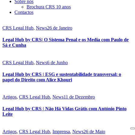
Sobre nós
Brochura CRS 10 anos
Contactos
CRS Legal Hub
,
News
26 de Janeiro
Legal Hub by CRS| O Sistema Penal e os Media com Paulo de
Sá e Cunha
CRS Legal Hub
,
News
6 de Junho
Legal Hub by CRS | ESG e sustentabilidade transversal: o
papel do Direito com Alice Khouri
Artigos
,
CRS Legal Hub
,
News
11 de Dezembro
Legal Hub by CRS | Não Há Vidas Grátis com António Pinto
Leite
Artigos
,
CRS Legal Hub
,
Imprensa
,
News
26 de Maio