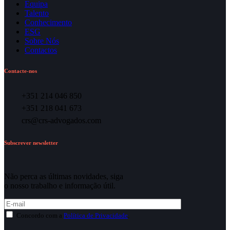
Equipa
Talento
Conhecimento
ESG
Sobre Nós
Contactos
Contacte-nos
+351 214 046 850
+351 218 041 673
crs@crs-advogados.com
Subscrever newsletter
Não perca as últimas novidades, siga
o nosso trabalho e informação útil.
Concordo com a
Política de Privacidade
.