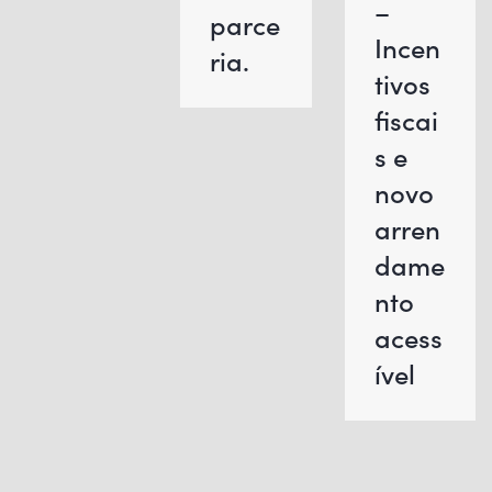
–
parce
Incen
ria.
tivos
fiscai
s e
novo
arren
dame
nto
acess
ível