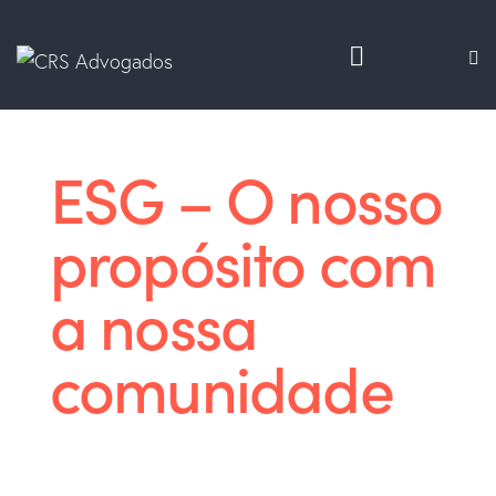
ESG – O nosso
propósito com
a nossa
comunidade
Soluções sustentáveis para o seu
negócio.