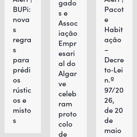
gado
BUPi:
Pacot
s e
nova
e
Assoc
s
Habit
iação
regra
ação
Empr
s
–
esari
para
Decre
al do
prédi
to‑Lei
Algar
os
n.º
ve
rústic
97/20
celeb
os e
26,
ram
misto
de 20
proto
s
de
colo
maio
de