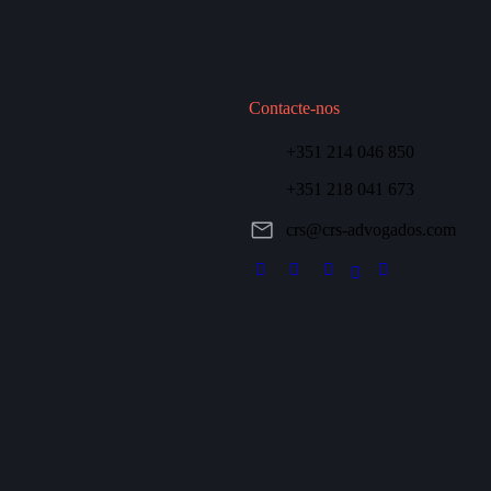
Contacte-nos
+351 214 046 850
+351 218 041 673
crs@crs-advogados.com