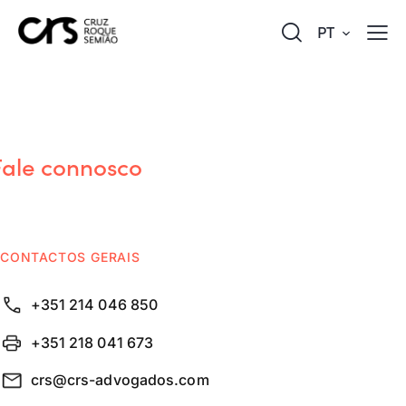
PT
Fale connosco
CONTACTOS GERAIS
+351 214 046 850
+351 218 041 673
crs@crs-advogados.com