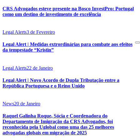
CRS Advogados esteve presente na Bosco InvestPro: Portugal
como um destino de investimento de excelência
Legal Alerts
3 de Fevereiro
Legal Alert | Medidas extrordinárias para combate aos efeitos
da tempestade “Kristin”
Legal Alerts
22 de Janeiro
Legal Alert | Novo Acordo de Dupla Tributação entre a
República Portuguesa e o Reino Unido
News
20 de Janeiro
Raquel Galinha Roque, Sócia e Coordenadora do
Departamento de Imigração da CRS Advogados, foi
reconhecida pela Uglobal como uma das 25 melhores
advogadas globais em migração de 2025