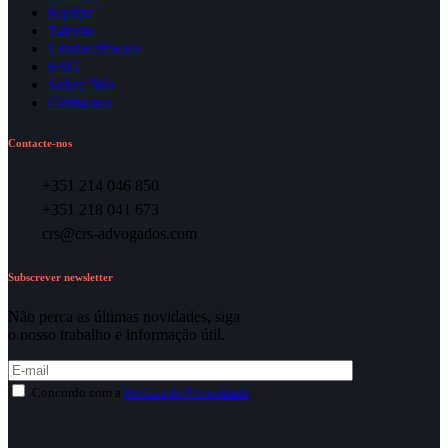
Equipa
Talento
Conhecimento
ESG
Sobre Nós
Contactos
Contacte-nos
+351 214 046 850
+351 218 041 673
crs@crs-advogados.com
Subscrever newsletter
Não perca as últimas novidades, siga
o nosso trabalho e informação útil.
Concordo com a
Política de Privacidade
.