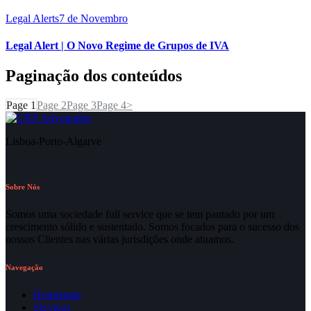
Legal Alerts
7 de Novembro
Legal Alert | O Novo Regime de Grupos de IVA
Paginação dos conteúdos
Page
1
Page
2
Page
3
Page
4
>
Lisboa-Porto-Algarve
Sobre Nós
Somos uma sociedade full service que se tem pautado por um
crescimento sólido e sustentado. Somos focados para o sucesso dos
nossos Clientes nas várias jurisdições onde atuamos.
Navegação
Homepage
Serviços