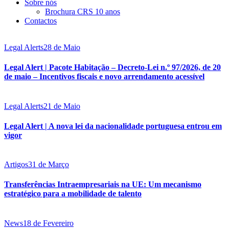
Sobre nós
Brochura CRS 10 anos
Contactos
Legal Alerts
28 de Maio
Legal Alert | Pacote Habitação – Decreto‑Lei n.º 97/2026, de 20
de maio – Incentivos fiscais e novo arrendamento acessível
Legal Alerts
21 de Maio
Legal Alert | A nova lei da nacionalidade portuguesa entrou em
vigor
Artigos
31 de Março
Transferências Intraempresariais na UE: Um mecanismo
estratégico para a mobilidade de talento
News
18 de Fevereiro