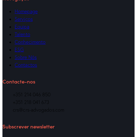
Homepage
Serviços
Equipa
Talento
Conhecimento
ESG
Sobre Nós
Contactos
Contacte-nos
+351 214 046 850
+351 218 041 673
crs@crs-advogados.com
Subscrever newsletter