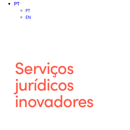
PT
PT
EN
LEGAL EDGE SOLUTIONS
Serviços
jurídicos
inovadores
Somos uma sociedade “full service”,
desenvolvendo a prática legal em todas as