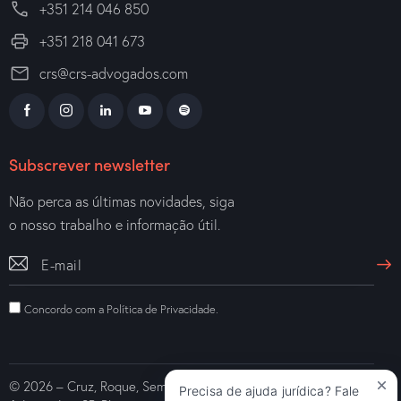
+351 214 046 850
+351 218 041 673
crs@crs-advogados.com
Subscrever newsletter
Não perca as últimas novidades, siga
o nosso trabalho e informação útil.
Concordo com a
Política de Privacidade
.
© 2026 – Cruz, Roque, Semião e Associados – Sociedade de
Precisa de ajuda jurídica? Fale