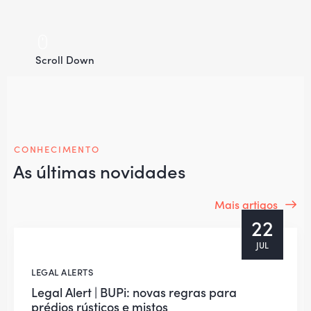
Scroll Down
CRS Advogados Lisboa Porto
Algarve
Na CRS Advogados, oferecemos serviços jurídicos
especializados em Lisboa, Porto e Algarve, com foco em
direito empresarial, comercial e imobiliário.
CONHECIMENTO
As últimas novidades
Mais artigos
22
JUL
LEGAL ALERTS
Legal Alert | BUPi: novas regras para
prédios rústicos e mistos