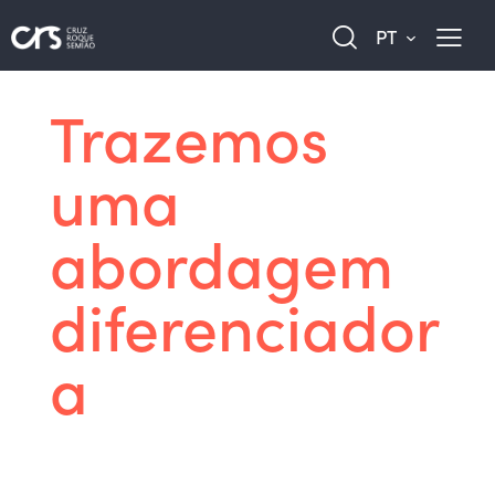
PT
Trazemos
uma
abordagem
diferenciador
a
Estamos focados para resolver as suas
questões e apoiá-lo tanto no setor público como
no privado.