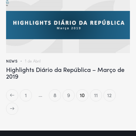
NEWS
1 de Abril
Highlights Diário da República – Março de
2019
…
1
8
9
10
11
12