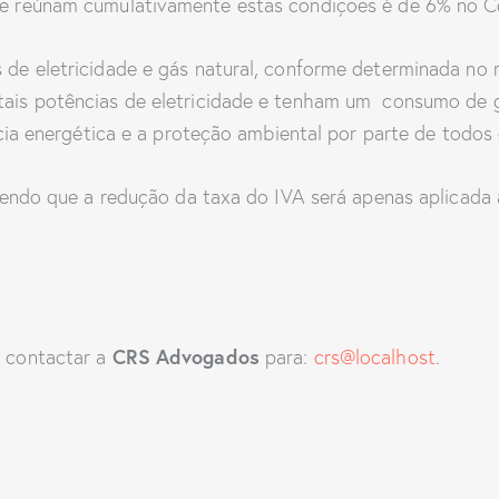
ue reúnam cumulativamente estas condições é de 6% no C
de eletricidade e gás natural, conforme determinada no re
tais potências de eletricidade e tenham um consumo de g
ência energética e a proteção ambiental por parte de todo
 sendo que a redução da taxa do IVA será apenas aplicada
CRS Advogados
m contactar a
para:
crs@localhost
.