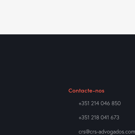
Contacte-nos
+351 214 046 850
+351 218 041 673
crs@crs-advogados.co