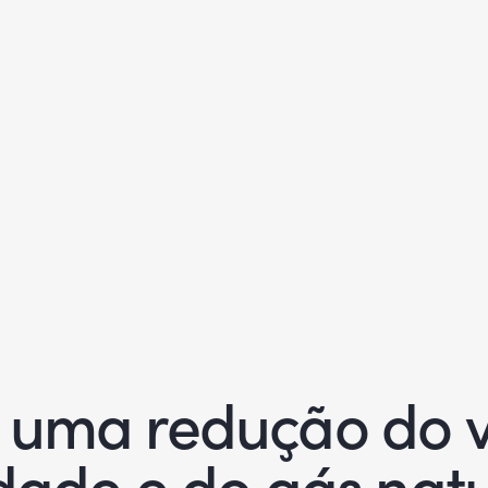
o uma redução do v
idade e do gás nat