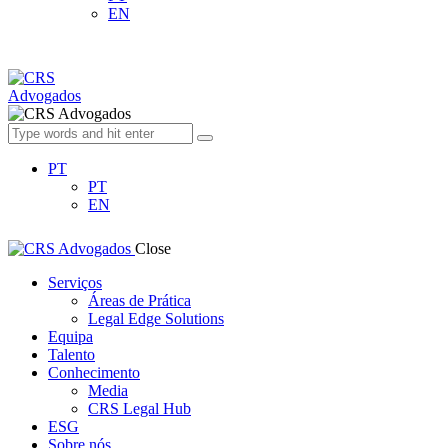
EN
PT
PT
EN
Close
Serviços
Áreas de Prática
Legal Edge Solutions
Equipa
Talento
Conhecimento
Media
CRS Legal Hub
ESG
Sobre nós