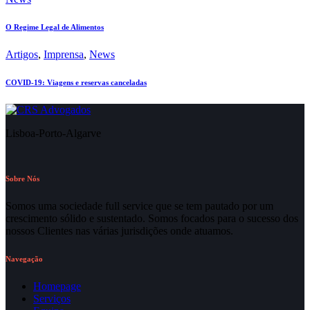
O Regime Legal de Alimentos
Artigos
,
Imprensa
,
News
COVID-19: Viagens e reservas canceladas
Lisboa-Porto-Algarve
Sobre Nós
Somos uma sociedade full service que se tem pautado por um
crescimento sólido e sustentado. Somos focados para o sucesso dos
nossos Clientes nas várias jurisdições onde atuamos.
Navegação
Homepage
Serviços