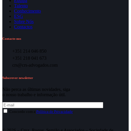
Equipa
Talento
Conhecimento
ESG
Sobre Nós
Contactos
Contacte-nos
+351 214 046 850
+351 218 041 673
crs@crs-advogados.com
Subscrever newsletter
Não perca as últimas novidades, siga
o nosso trabalho e informação útil.
Concordo com a
Política de Privacidade
.
© 2026 – Cruz, Roque, Semião e Associados – Sociedade de