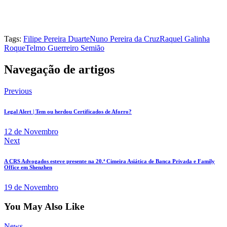
Tags:
Filipe Pereira Duarte
Nuno Pereira da Cruz
Raquel Galinha
Roque
Telmo Guerreiro Semião
Navegação de artigos
Previous
Legal Alert | Tem ou herdou Certificados de Aforro?
12 de Novembro
Next
A CRS Advogados esteve presente na 20.ª Cimeira Asiática de Banca Privada e Family
Office em Shenzhen
19 de Novembro
You May Also Like
News