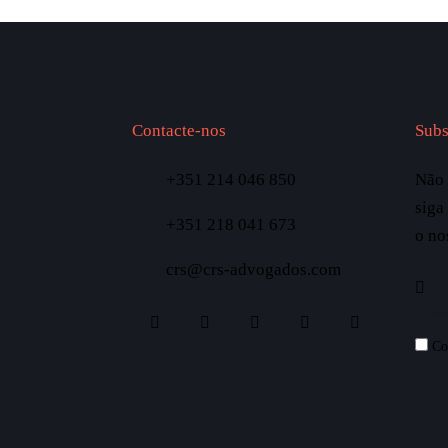
Contacte-nos
Subs
+351 214 046 850
Não 
siga
+351 218 041 673
o no
crs@crs-advogados.com
Co