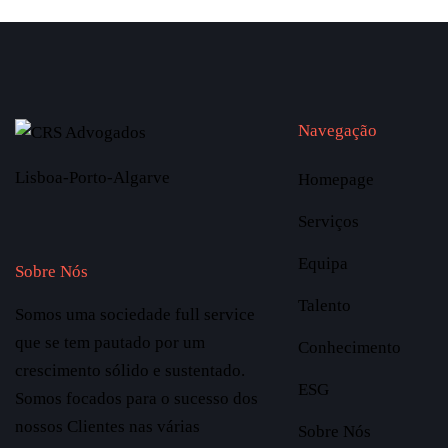
Navegação
Lisboa-Porto-Algarve
Homepage
Serviços
Equipa
Sobre Nós
Talento
Somos uma sociedade full service
que se tem pautado por um
Conhecimento
crescimento sólido e sustentado.
ESG
Somos focados para o sucesso dos
nossos Clientes nas várias
Sobre Nós