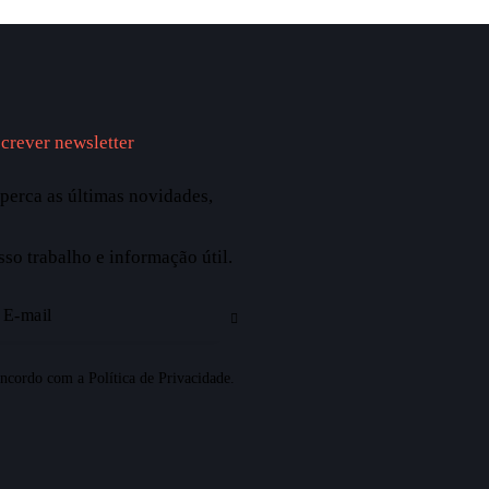
crever newsletter
perca as últimas novidades,
sso trabalho e informação útil.
ncordo com a
Política de Privacidade
.