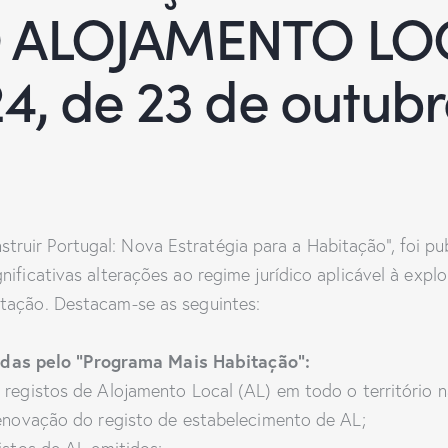
 ALOJAMENTO LOC
4, de 23 de outub
uir Portugal: Nova Estratégia para a Habitação”, foi pu
nificativas alterações ao regime jurídico aplicável à ex
tação. Destacam-se as seguintes:
idas pelo “Programa Mais Habitação”:
egistos de Alojamento Local (AL) em todo o território n
enovação do registo de estabelecimento de AL;