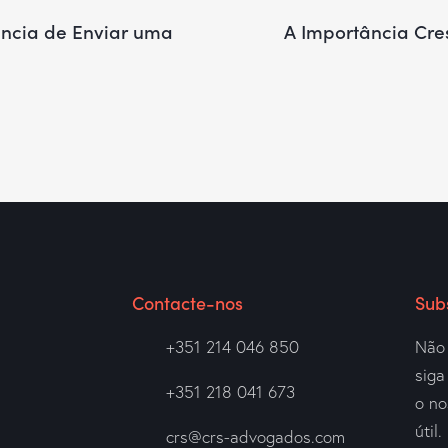
ância de Enviar uma
A Importância Cre
Contacte-nos
Sub
+351 214 046 850
Não 
sig
+351 218 041 673
o no
útil.
crs@crs-advogados.com