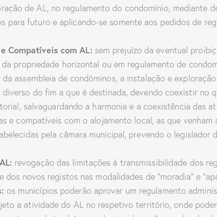
loração de AL, no regulamento do condomínio, mediante d
tos para futuro e aplicando-se somente aos pedidos de re
 e Compatíveis com AL:
sem prejuízo da eventual proibiç
vo da propriedade horizontal ou em regulamento de condomí
r da assembleia de condóminos, a instalação e exploraçã
 diverso do fim a que é destinada, devendo coexistir no 
ritorial, salvaguardando a harmonia e a coexistência das 
idas e compatíveis com o alojamento local, as que venham
tabelecidas pela câmara municipal, prevendo o legislador
AL:
revogação das limitações à transmissibilidade dos re
ade dos novos registos nas modalidades de “moradia” e “a
s:
os municípios poderão aprovar um regulamento adminis
eto a atividade do AL no respetivo território, onde poder