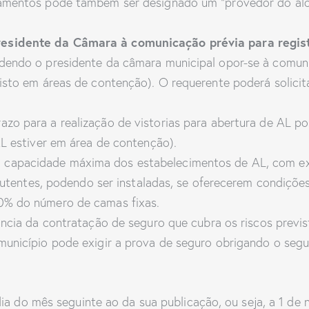
amentos pode também ser designado um “provedor do aloj
esidente da Câmara à comunicação prévia para regis
dendo o presidente da câmara municipal opor-se à comun
isto em áreas de contenção). O requerente poderá solicit
razo para a realização de vistorias para abertura de AL p
AL estiver em área de contenção).
 capacidade máxima dos estabelecimentos de AL, com ex
27 utentes, podendo ser instaladas, se oferecerem condiçõ
0% do número de camas fixas.
ância da contratação de seguro que cubra os riscos previs
município pode exigir a prova de seguro obrigando o segu
dia do mês seguinte ao da sua publicação, ou seja, a 1 d