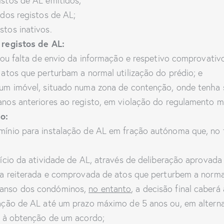
stos de AL emitidos;
dos registos de AL;
tos inativos.
registos de AL:
 ou falta de envio da informação e respetivo comprovativ
atos que perturbam a normal utilização do prédio; e
num imóvel, situado numa zona de contenção, onde tenha 
os anteriores ao registo, em violação do regulamento mun
o:
ínio para instalação de AL em fração autónoma que, no tí
cício da atividade de AL, através de deliberação aprova
ca reiterada e comprovada de atos que perturbem a normal
canso dos condóminos,
no entanto
, a decisão final caber
ação de AL até um prazo máximo de 5 anos ou, em alterna
s à obtenção de um acordo;