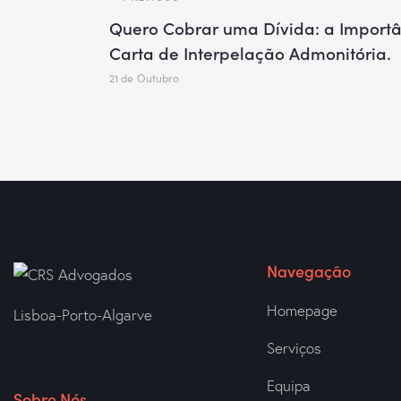
Quero Cobrar uma Dívida: a Import
Carta de Interpelação Admonitória.
21 de Outubro
Navegação
Homepage
Lisboa-Porto-Algarve
Serviços
Equipa
Sobre Nós