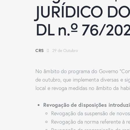
JURÍDICO DO
DL n.º 76/202
CRS
29 de Outubro
No âmbito do programa do Governo “Constr
de outubro, que implementa diversas e sig
local e revoga medidas no âmbito da habi
Revogação de disposições introduz
Revogação da suspensão de novos r
Revogação da norma referente à r