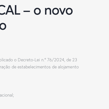
AL – o novo
ro
blicado o Decreto-Lei n.º 76/2024, de 23
ploração de estabelecimentos de alojamento
acional;