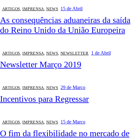
15 de Abril
ARTIGOS
,
IMPRENSA
,
NEWS
As consequências aduaneiras da saída
do Reino Unido da União Europeira
1 de Abril
ARTIGOS
,
IMPRENSA
,
NEWS
,
NEWSLETTER
Newsletter Março 2019
29 de Março
ARTIGOS
,
IMPRENSA
,
NEWS
Incentivos para Regressar
15 de Março
ARTIGOS
,
IMPRENSA
,
NEWS
O fim da flexibilidade no mercado de