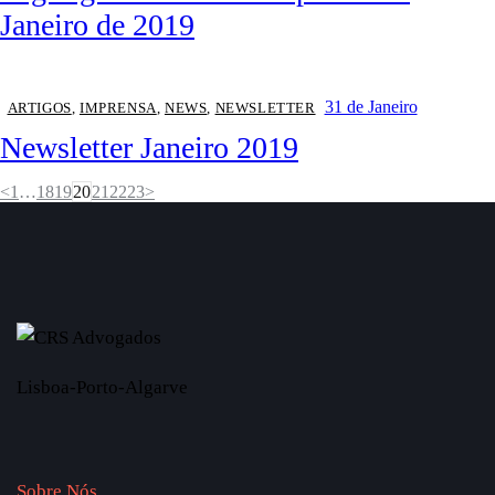
Janeiro de 2019
31 de Janeiro
ARTIGOS
,
IMPRENSA
,
NEWS
,
NEWSLETTER
Newsletter Janeiro 2019
<
1
…
18
19
20
21
22
23
>
Lisboa-Porto-Algarve
Sobre Nós