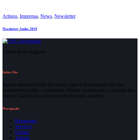
Artigos
,
Imprensa
,
News
,
Newsletter
Newsletter Junho 2019
Lisboa-Porto-Algarve
Sobre Nós
Somos uma sociedade full service que se tem pautado por um
crescimento sólido e sustentado. Somos focados para o sucesso dos
nossos Clientes nas várias jurisdições onde atuamos.
Navegação
Homepage
Serviços
Equipa
Talento