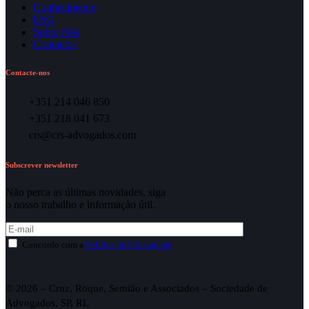
Conhecimento
ESG
Sobre Nós
Contactos
Contacte-nos
+351 214 046 850
+351 218 041 673
crs@crs-advogados.com
Subscrever newsletter
Não perca as últimas novidades, siga
o nosso trabalho e informação útil.
Concordo com a
Política de Privacidade
.
© 2026 – Cruz, Roque, Semião e Associados – Sociedade de
Advogados, SP, RL