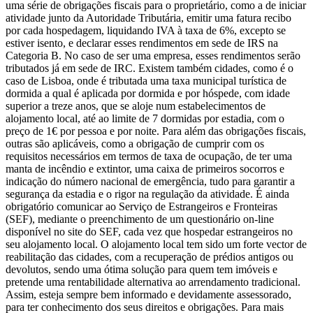
uma série de obrigações fiscais para o proprietário, como a de iniciar
atividade junto da Autoridade Tributária, emitir uma fatura recibo
por cada hospedagem, liquidando IVA à taxa de 6%, excepto se
estiver isento, e declarar esses rendimentos em sede de IRS na
Categoria B. No caso de ser uma empresa, esses rendimentos serão
tributados já em sede de IRC. Existem também cidades, como é o
caso de Lisboa, onde é tributada uma taxa municipal turística de
dormida a qual é aplicada por dormida e por hóspede, com idade
superior a treze anos, que se aloje num estabelecimentos de
alojamento local, até ao limite de 7 dormidas por estadia, com o
preço de 1€ por pessoa e por noite. Para além das obrigações fiscais,
outras são aplicáveis, como a obrigação de cumprir com os
requisitos necessários em termos de taxa de ocupação, de ter uma
manta de incêndio e extintor, uma caixa de primeiros socorros e
indicação do número nacional de emergência, tudo para garantir a
segurança da estadia e o rigor na regulação da atividade. É ainda
obrigatório comunicar ao Serviço de Estrangeiros e Fronteiras
(SEF), mediante o preenchimento de um questionário on-line
disponível no site do SEF, cada vez que hospedar estrangeiros no
seu alojamento local. O alojamento local tem sido um forte vector de
reabilitação das cidades, com a recuperação de prédios antigos ou
devolutos, sendo uma ótima solução para quem tem imóveis e
pretende uma rentabilidade alternativa ao arrendamento tradicional.
Assim, esteja sempre bem informado e devidamente assessorado,
para ter conhecimento dos seus direitos e obrigações. Para mais