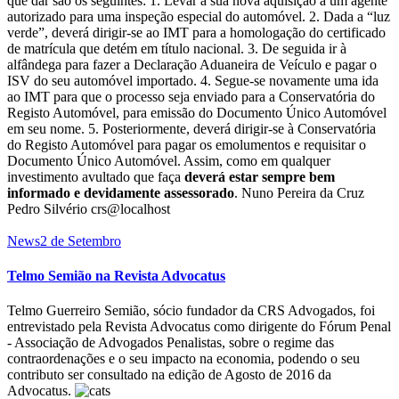
que dar são os seguintes: 1. Levar a sua nova aquisição a um agente
autorizado para uma inspeção especial do automóvel. 2. Dada a “luz
verde”, deverá dirigir-se ao IMT para a homologação do certificado
de matrícula que detém em título nacional. 3. De seguida ir à
alfândega para fazer a Declaração Aduaneira de Veículo e pagar o
ISV do seu automóvel importado. 4. Segue-se novamente uma ida
ao IMT para que o processo seja enviado para a Conservatória do
Registo Automóvel, para emissão do Documento Único Automóvel
em seu nome. 5. Posteriormente, deverá dirigir-se à Conservatória
do Registo Automóvel para pagar os emolumentos e requisitar o
Documento Único Automóvel. Assim, como em qualquer
investimento avultado que faça
deverá estar sempre bem
informado e devidamente assessorado
. Nuno Pereira da Cruz
Pedro Silvério crs@localhost
News
2 de Setembro
Telmo Semião na Revista Advocatus
Telmo Guerreiro Semião, sócio fundador da CRS Advogados, foi
entrevistado pela Revista Advocatus como dirigente do Fórum Penal
- Associação de Advogados Penalistas, sobre o regime das
contraordenações e o seu impacto na economia, podendo o seu
contributo ser consultado na edição de Agosto de 2016 da
Advocatus.