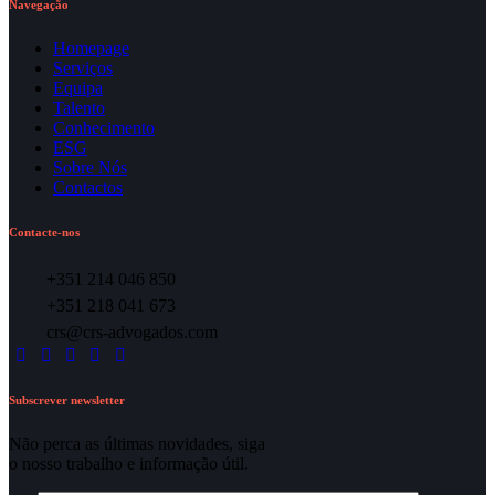
Navegação
Homepage
Serviços
Equipa
Talento
Conhecimento
ESG
Sobre Nós
Contactos
Contacte-nos
+351 214 046 850
+351 218 041 673
crs@crs-advogados.com
Subscrever newsletter
Não perca as últimas novidades, siga
o nosso trabalho e informação útil.