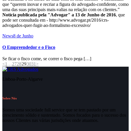
que “querem inovar e recriar a figura do advogado-confidente, como
uma das suas principais mais-valias na relação com os clientes.”
Notícia publicada pela "Advogar" a 13 de Junho de 2016
, que
pode ser consultada em - http://www.advogar.pt/2016/crs-
advogados-quer-fugir-ao-formalismo-excessivo/
News
8 de Junho
O Empreendedor e o Fisco
Se ficar o fisco come, se correr o fisco pega […]
Paginação
Page
Page
Page
Page
Page
Page
<
1
…
27
28
29
30
31
>
dos
Lisboa-Porto-Algarve
conteúdos
Sobre Nós
Somos uma sociedade full service que se tem pautado por um
crescimento sólido e sustentado. Somos focados para o sucesso dos
nossos Clientes nas várias jurisdições onde atuamos.