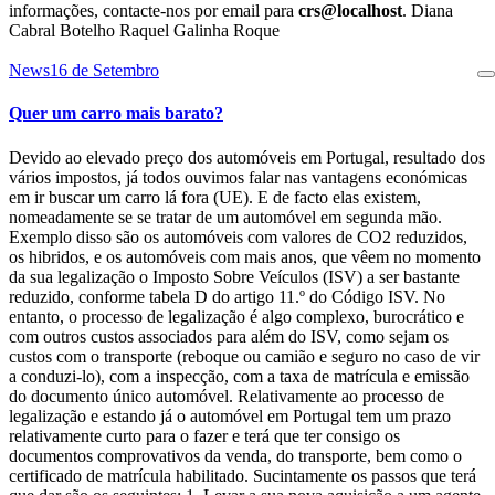
informações, contacte-nos por email para
crs@localhost
. Diana
Cabral Botelho Raquel Galinha Roque
News
16 de Setembro
Quer um carro mais barato?
Devido ao elevado preço dos automóveis em Portugal, resultado dos
vários impostos, já todos ouvimos falar nas vantagens económicas
em ir buscar um carro lá fora (UE). E de facto elas existem,
nomeadamente se se tratar de um automóvel em segunda mão.
Exemplo disso são os automóveis com valores de CO2 reduzidos,
os hibridos, e os automóveis com mais anos, que vêem no momento
da sua legalização o Imposto Sobre Veículos (ISV) a ser bastante
reduzido, conforme tabela D do artigo 11.º do Código ISV. No
entanto, o processo de legalização é algo complexo, burocrático e
com outros custos associados para além do ISV, como sejam os
custos com o transporte (reboque ou camião e seguro no caso de vir
a conduzi-lo), com a inspecção, com a taxa de matrícula e emissão
do documento único automóvel. Relativamente ao processo de
legalização e estando já o automóvel em Portugal tem um prazo
relativamente curto para o fazer e terá que ter consigo os
documentos comprovativos da venda, do transporte, bem como o
certificado de matrícula habilitado. Sucintamente os passos que terá