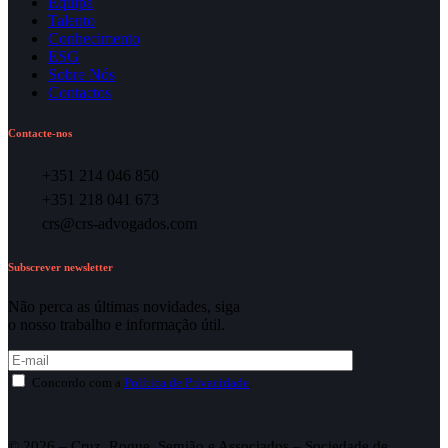
Equipa
Talento
Conhecimento
ESG
Sobre Nós
Contactos
Contacte-nos
+351 214 046 850
+351 218 041 673
crs@crs-advogados.com
Subscrever newsletter
Não perca as últimas novidades, siga
o nosso trabalho e informação útil.
Concordo com a
Política de Privacidade
.
© 2026 – Cruz, Roque, Semião e Associados – Sociedade de