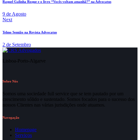
Raquel Galinha Roque e o livro “Vocês voltam amanhã?” na Advocatus
9 de Agosto
Next
Telmo Semião na Revista Advocatus
2 de Setembro
Lisboa-Porto-Algarve
Sobre Nós
Somos uma sociedade full service que se tem pautado por um
crescimento sólido e sustentado. Somos focados para o sucesso dos
nossos Clientes nas várias jurisdições onde atuamos.
Navegação
Homepage
Serviços