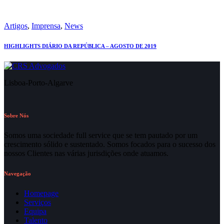
Artigos
,
Imprensa
,
News
HIGHLIGHTS DIÁRIO DA REPÚBLICA – AGOSTO DE 2019
Lisboa-Porto-Algarve
Sobre Nós
Somos uma sociedade full service que se tem pautado por um
crescimento sólido e sustentado. Somos focados para o sucesso dos
nossos Clientes nas várias jurisdições onde atuamos.
Navegação
Homepage
Serviços
Equipa
Talento