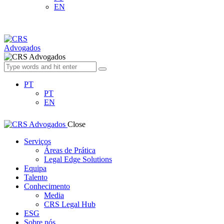
EN
PT
PT
EN
Close
Serviços
Áreas de Prática
Legal Edge Solutions
Equipa
Talento
Conhecimento
Media
CRS Legal Hub
ESG
Sobre nós