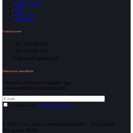
Conhecimento
ESG
Sobre Nós
Contactos
Contacte-nos
+351 214 046 850
+351 218 041 673
crs@crs-advogados.com
Subscrever newsletter
Não perca as últimas novidades, siga
o nosso trabalho e informação útil.
Concordo com a
Política de Privacidade
.
© 2026 – Cruz, Roque, Semião e Associados – Sociedade de
Advogados, SP, RL