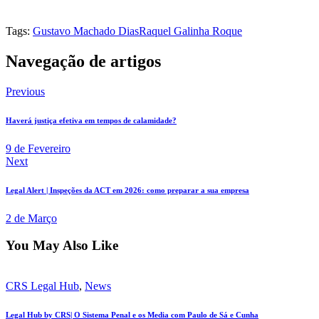
Tags:
Gustavo Machado Dias
Raquel Galinha Roque
Navegação de artigos
Previous
Haverá justiça efetiva em tempos de calamidade?
9 de Fevereiro
Next
Legal Alert | Inspeções da ACT em 2026: como preparar a sua empresa
2 de Março
You May Also Like
CRS Legal Hub
,
News
Legal Hub by CRS| O Sistema Penal e os Media com Paulo de Sá e Cunha