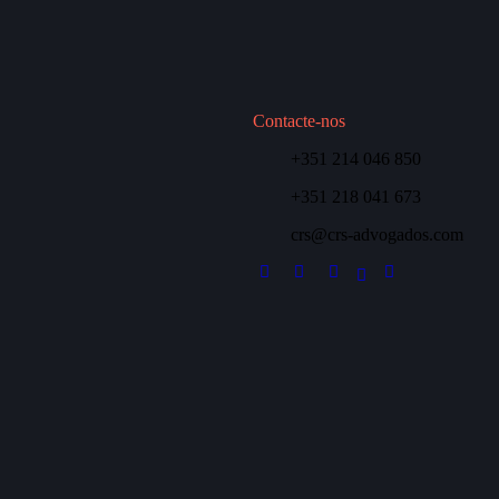
Contacte-nos
+351 214 046 850
+351 218 041 673
crs@crs-advogados.com