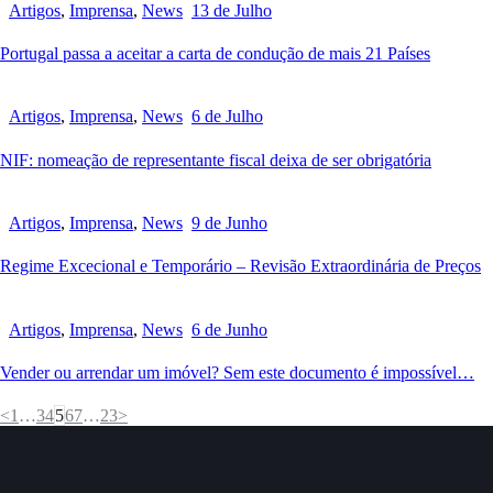
Artigos
,
Imprensa
,
News
13 de Julho
Portugal passa a aceitar a carta de condução de mais 21 Países
Artigos
,
Imprensa
,
News
6 de Julho
NIF: nomeação de representante fiscal deixa de ser obrigatória
Artigos
,
Imprensa
,
News
9 de Junho
Regime Excecional e Temporário – Revisão Extraordinária de Preços
Artigos
,
Imprensa
,
News
6 de Junho
Vender ou arrendar um imóvel? Sem este documento é impossível…
<
1
…
3
4
5
6
7
…
23
>