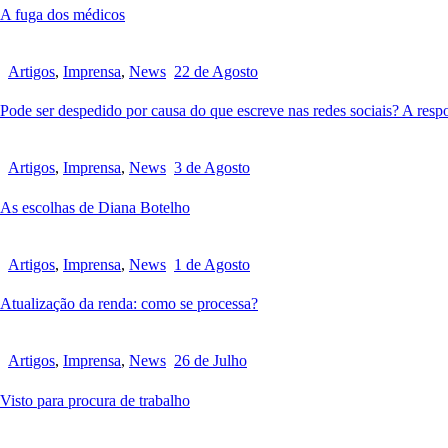
A fuga dos médicos
Artigos
,
Imprensa
,
News
22 de Agosto
Pode ser despedido por causa do que escreve nas redes sociais? A respo
Artigos
,
Imprensa
,
News
3 de Agosto
As escolhas de Diana Botelho
Artigos
,
Imprensa
,
News
1 de Agosto
Atualização da renda: como se processa?
Artigos
,
Imprensa
,
News
26 de Julho
Visto para procura de trabalho