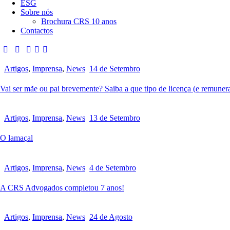
ESG
Sobre nós
Brochura CRS 10 anos
Contactos
Artigos
,
Imprensa
,
News
14 de Setembro
Vai ser mãe ou pai brevemente? Saiba a que tipo de licença (e remunera
Artigos
,
Imprensa
,
News
13 de Setembro
O lamaçal
Artigos
,
Imprensa
,
News
4 de Setembro
A CRS Advogados completou 7 anos!
Artigos
,
Imprensa
,
News
24 de Agosto