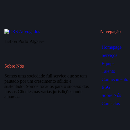
Navegação
Lisboa-Porto-Algarve
Homepage
Serviços
Equipa
Sobre Nós
Talento
Somos uma sociedade full service que se tem
Conhecimento
pautado por um crescimento sólido e
sustentado. Somos focados para o sucesso dos
ESG
nossos Clientes nas várias jurisdições onde
Sobre Nós
atuamos.
Contactos