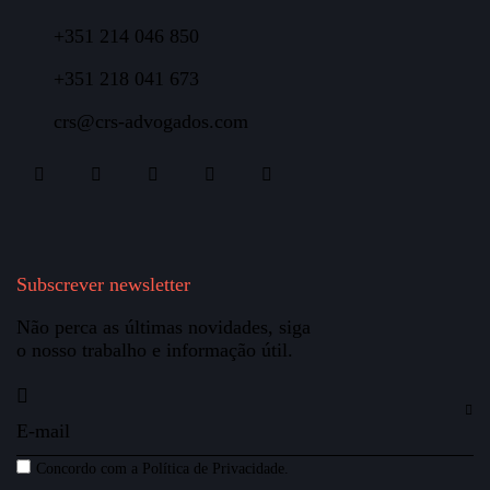
+351 214 046 850
+351 218 041 673
crs@crs-advogados.com
Subscrever newsletter
Não perca as últimas novidades, siga
o nosso trabalho e informação útil.
Concordo com a
Política de Privacidade
.