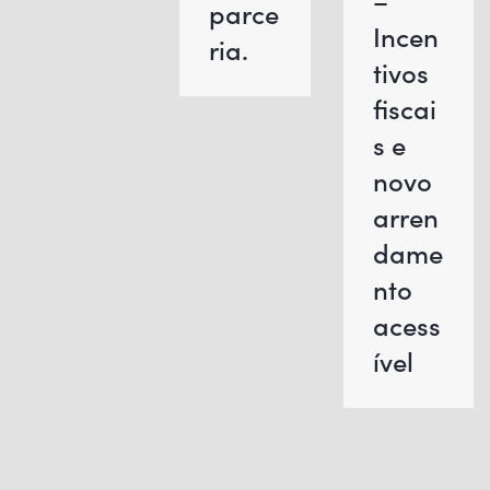
parce
Incen
ria.
tivos
fiscai
s e
novo
arren
dame
nto
acess
ível