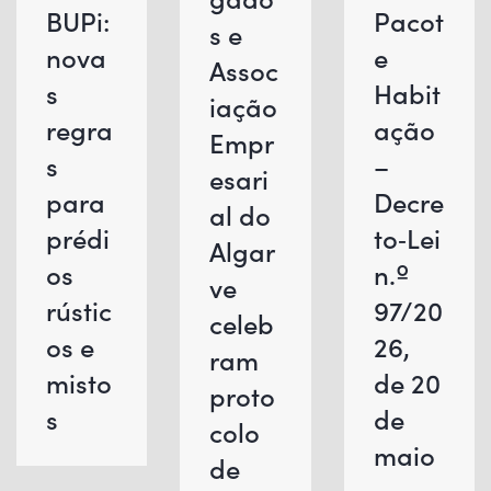
BUPi:
Pacot
s e
nova
e
Assoc
s
Habit
iação
regra
ação
Empr
s
–
esari
para
Decre
al do
prédi
to‑Lei
Algar
os
n.º
ve
rústic
97/20
celeb
os e
26,
ram
misto
de 20
proto
s
de
colo
maio
de
–