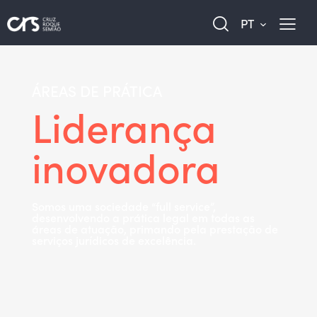
PT
ÁREAS DE PRÁTICA
Liderança
inovadora
Somos uma sociedade “full service”,
desenvolvendo a prática legal em todas as
áreas de atuação, primando pela prestação de
serviços jurídicos de excelência.