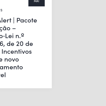
MAI
TS
lert | Pacote
ção –
o‑Lei n.º
6, de 20 de
 Incentivos
 e novo
damento
el