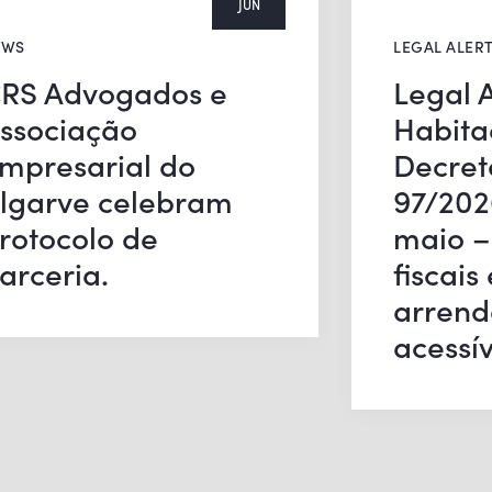
JUN
EWS
LEGAL ALER
RS Advogados e
Legal A
ssociação
Habita
mpresarial do
Decret
lgarve celebram
97/202
rotocolo de
maio –
arceria.
fiscais
arren
acessív