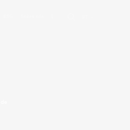
ESG
Sobre nós
PT
 de