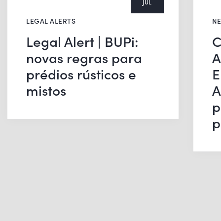
JUL
LEGAL ALERTS
N
Legal Alert | BUPi:
C
novas regras para
A
prédios rústicos e
E
mistos
A
p
p