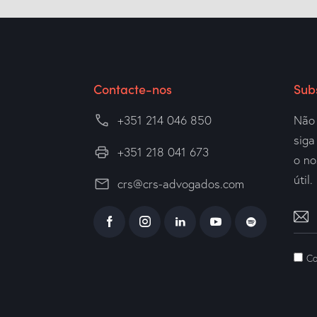
Contacte-nos
Sub
+351 214 046 850
Não 
sig
+351 218 041 673
o no
útil.
crs@crs-advogados.com
Co