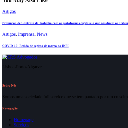
You May Also Like
Artigos
Presunção de Contrato de Trabalho com as plataformas digitais: o que nos dizem os Tribun
Artigos
,
Imprensa
,
News
COVID-19: Pedido de registo de marca no INPI
Lisboa-Porto-Algarve
Sobre Nós
Somos uma sociedade full service que se tem pautado por um crescime
Navegação
Homepage
Serviços