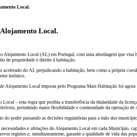
jamento Local.
 Alojamento Local.
do Alojamento Local (AL) em Portugal, com uma abordagem que visa har
ito de propriedade e direito à habitação.
to acelerado do AL prejudicando a habitação, bem como a própria coesã
tor turístico.
 de Alojamento Local imposta pelo Programa Mais Habitação foi agora r
Local – esta regra que proibia a transferência da titularidade da licenç
nsferíveis, permitindo maior flexibilidade e continuidade da operação d
ão do poder passando as decisões regulatórias para a mão dos município
s necessidades e afetações do Alojamento Local em cada Município, cap
novos registos e, simultaneamente, garantir a qualidade de vida das pop