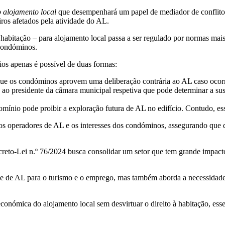
 alojamento local
que desempenhará um papel de mediador de conflitos e
iros afetados pela atividade do AL.
 habitação – para alojamento local passa a ser regulado por normas mais
 Condóminos.
os apenas é possível de duas formas:
ue os condóminos aprovem uma deliberação contrária ao AL caso ocorr
 ao presidente da câmara municipal respetiva que pode determinar a su
ínio pode proibir a exploração futura de AL no edifício. Contudo, essa 
dos operadores de AL e os interesses dos condóminos, assegurando que 
ecreto-Lei n.º 76/2024 busca consolidar um setor que tem grande impac
e de AL para o turismo e o emprego, mas também aborda a necessidade 
onómica do alojamento local sem desvirtuar o direito à habitação, essen