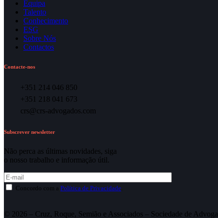
Equipa
Talento
Conhecimento
ESG
Sobre Nós
Contactos
Contacte-nos
+351 214 046 850
+351 218 041 673
crs@crs-advogados.com
Subscrever newsletter
Não perca as últimas novidades, siga
o nosso trabalho e informação útil.
Concordo com a
Política de Privacidade
.
© 2026 – Cruz, Roque, Semião e Associados – Sociedade de Advoga