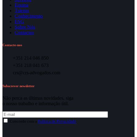
Equipa
Talento
Conhecimento
ESG
Sobre Nós
Contactos
Contacte-nos
+351 214 046 850
+351 218 041 673
crs@crs-advogados.com
Subscrever newsletter
Não perca as últimas novidades, siga
o nosso trabalho e informação útil.
Concordo com a
Política de Privacidade
.