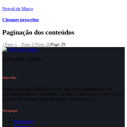
News
6 de Março
Cheques prescritos
Paginação dos conteúdos
<
Page
1
…
Page
27
Page
28
Page
29
Lisboa-Porto-Algarve
Sobre Nós
Somos uma sociedade full service que se tem pautado por um
crescimento sólido e sustentado. Somos focados para o sucesso dos
nossos Clientes nas várias jurisdições onde atuamos.
Navegação
Homepage
Serviços