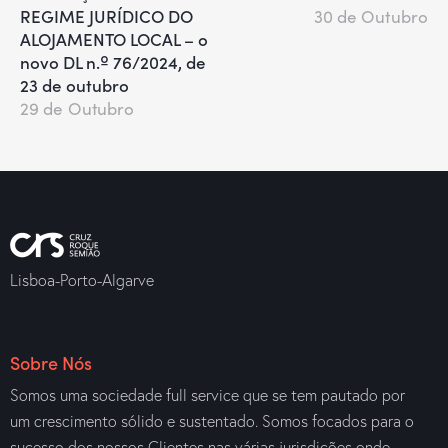
REGIME JURÍDICO DO
30 de Outubro
ALOJAMENTO LOCAL – o
novo DL n.º 76/2024, de
23 de outubro
29 de Outubro
Lisboa-Porto-Algarve
Sobre Nós
Somos uma sociedade full service que se tem pautado por
um crescimento sólido e sustentado. Somos focados para o
sucesso dos nossos Clientes nas várias jurisdições onde