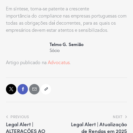
Em síntese, torna-se patente a crescente
importância do
compliance
nas empresas portuguesas com
todas as obrigações daı́ decorrentes, para as quais os
empresários devem estar atentos e sensibilizados.
Telmo G. Semião
Sócio
Artigo publicado na
Advocatus
.
PREVIOUS
NEXT
Legal Alert |
Legal Alert | Atualização
ALTERAÇÕES AO
de Rendas em 2025