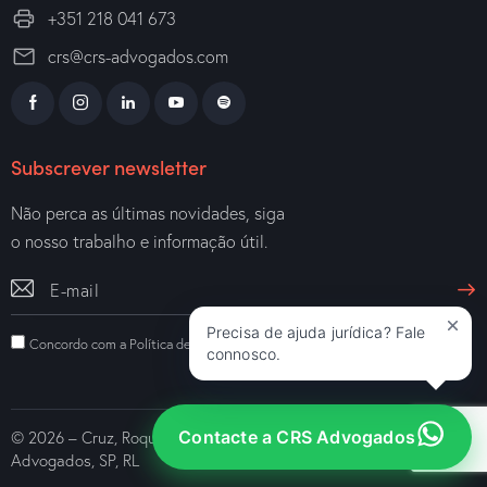
+351 218 041 673
crs@crs-advogados.com
Subscrever newsletter
Não perca as últimas novidades, siga
o nosso trabalho e informação útil.
Precisa de ajuda jurídica? Fale
Concordo com a
Política de Privacidade
.
connosco.
Contacte a CRS Advogados
© 2026 – Cruz, Roque, Semião e Associados – Sociedade de
Advogados, SP, RL