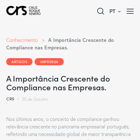
PT
A Importância Crescente do
Conhecimento
>
Compliance nas Empresas.
ARTIGOS
IMPRENSA
A Importância Crescente do
Compliance nas Empresas.
CRS
30 de Outubro
Nos últimos anos, o conceito de
compliance
ganhou
relevância crescente no panorama empresarial português,
refletindo uma necessidade global de maior transparência