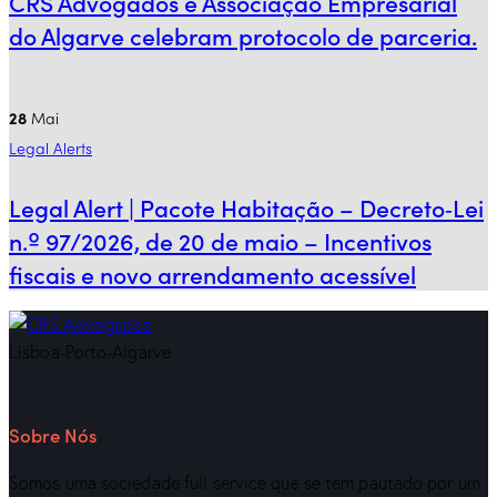
CRS Advogados e Associação Empresarial
do Algarve celebram protocolo de parceria.
28
Mai
Legal Alerts
Legal Alert | Pacote Habitação – Decreto‑Lei
n.º 97/2026, de 20 de maio – Incentivos
fiscais e novo arrendamento acessível
Lisboa-Porto-Algarve
Sobre Nós
Somos uma sociedade full service que se tem pautado por um