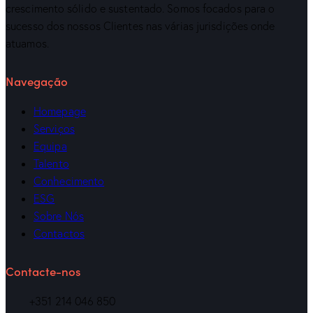
crescimento sólido e sustentado. Somos focados para o
sucesso dos nossos Clientes nas várias jurisdições onde
atuamos.
Navegação
Homepage
Serviços
Equipa
Talento
Conhecimento
ESG
Sobre Nós
Contactos
Contacte-nos
+351 214 046 850