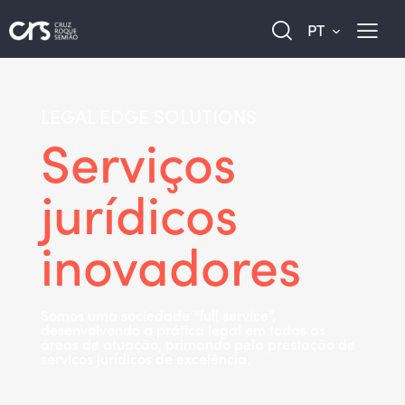
PT
LEGAL EDGE SOLUTIONS
Serviços
jurídicos
inovadores
Somos uma sociedade “full service”,
desenvolvendo a prática legal em todas as
áreas de atuação, primando pela prestação de
serviços jurídicos de excelência.