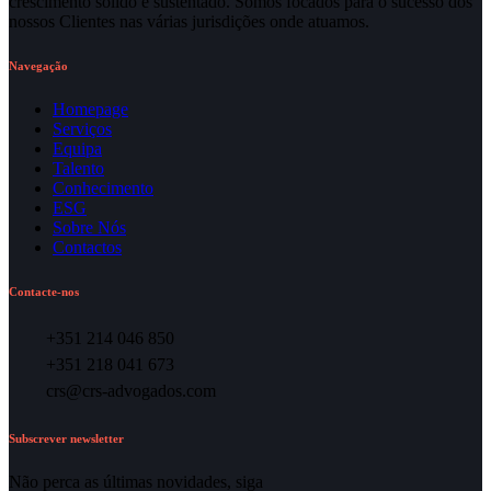
crescimento sólido e sustentado. Somos focados para o sucesso dos
nossos Clientes nas várias jurisdições onde atuamos.
Navegação
Homepage
Serviços
Equipa
Talento
Conhecimento
ESG
Sobre Nós
Contactos
Contacte-nos
+351 214 046 850
+351 218 041 673
crs@crs-advogados.com
Subscrever newsletter
Não perca as últimas novidades, siga