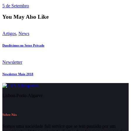
5 de Setembro
You May Also Like
Artigos
,
News
Duodécimos no Setor Privado
Newsletter
Newsletter Maio 2018
Lisboa-Porto-Algarve
Sobre Nós
Somos uma sociedade full service que se tem pautado por um