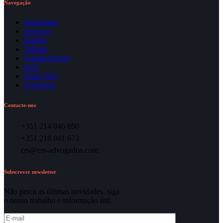
Navegação
Homepage
Serviços
Equipa
Talento
Conhecimento
ESG
Sobre Nós
Contactos
Contacte-nos
+351 214 046 850
+351 218 041 673
crs@crs-advogados.com
Subscrever newsletter
Não perca as últimas novidades, siga
o nosso trabalho e informação útil.