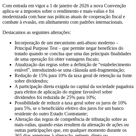
Com entrada em vigor a 1 de janeiro de 2026 a nova Convenção
aplica-se a impostos sobre o rendimento e mais-valias e foi
modernizada com base nas práticas atuais de cooperação fiscal e
combate à evasão, em alinhamento com padrões internacionais.
Destacamos as seguintes alterações:
Incorporação de um mecanismo anti-abuso moderno –
Principal Purpose Test – que permite negar benefícios do
tratado quando se conclua que uma das principais finalidades
de uma operação foi obter vantagens fiscais;
Atualização das regras sobre a definição de “estabelecimento
estável”, introduzindo-se uma cláusula anti-fragmentação;
Redução de 15% para 10% da taxa geral de retenção na fonte
sobre dividendos;
A participação direta exigida no capital da sociedade pagadora
para efeitos de aplicação do regime favorável sobre
dividendos foi reduzida de 25% para 10%;
Possibilidade de reduzir a taxa geral sobre os juros de 10%
para 5%, se o beneficiário efetivo dos juros for um banco
residente do outro Estado Contratante;
Alteração das regras de competência de tributação sobre as
mais-valias, quando estas resultem da alienação de ações ou
outras participações que, em qualquer momento durante os
365 dias anteriores à alienação, retirem, direta ou