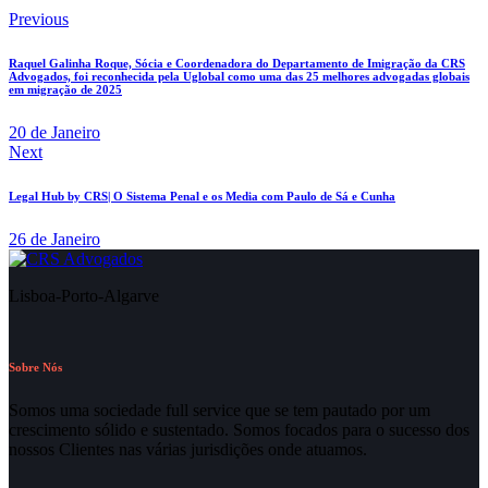
Previous
Raquel Galinha Roque, Sócia e Coordenadora do Departamento de Imigração da CRS
Advogados, foi reconhecida pela Uglobal como uma das 25 melhores advogadas globais
em migração de 2025
20 de Janeiro
Next
Legal Hub by CRS| O Sistema Penal e os Media com Paulo de Sá e Cunha
26 de Janeiro
Lisboa-Porto-Algarve
Sobre Nós
Somos uma sociedade full service que se tem pautado por um
crescimento sólido e sustentado. Somos focados para o sucesso dos
nossos Clientes nas várias jurisdições onde atuamos.