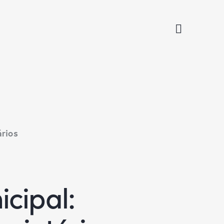
ários
cipal: