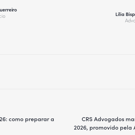
uerreiro
Lília Bis
cio
Adv
026: como preparar a
CRS Advogados mar
2026, promovido pela A