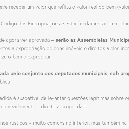
deve receber um valor que reflita o valor real do bem (val
o Código das Expropriações e estar fundamentado em pla
serão as Assembleias Municipa
nde agora ver aprovada –
rentes à expropriação de bens imóveis e direitos a eles ine
lize o bem a expropriar.
mada pelo conjunto dos deputados municipais, sob pr
lica.
medida é suscetível de levantar questões legítimas sobre o
– nomeadamente o direito à propriedade.
nos rústicos – muito comuns no interior, mas também na p