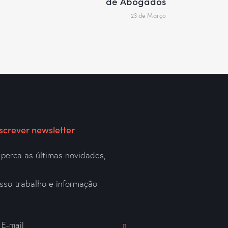
de Abogados
23 de Março
screver newsletter
perca as últimas novidades,
a
sso trabalho e informação