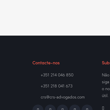
Contacte-nos
Sub
+351 214 046 850
Não 
sig
+351 218 041 673
o no
útil.
crs@crs-advogados.com