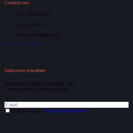
Contacte-nos
+351 214 046 850
+351 218 041 673
crs@crs-advogados.com
Subscrever newsletter
Não perca as últimas novidades, siga
o nosso trabalho e informação útil.
Concordo com a
Política de Privacidade
.