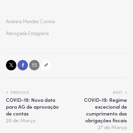
Andreia Mendes Correia
Advogada Estagiária
PREVIOUS
NEXT
COVID-19: Nova data
COVID-19: Regime
para AG de aprovação
excecional de
de contas
cumprimento das
obrigações fiscais
26 de Março
27 de Março