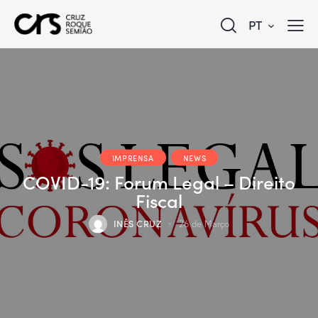
PT
IMPRENSA
NEWS
COVID-19: Forum Legal – Direito
Fiscal
INÊS CRUZ
26 de Março