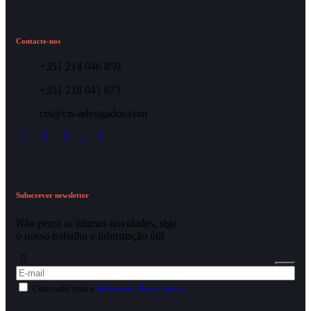
Contacte-nos
+351 214 046 850
+351 218 041 673
crs@crs-advogados.com
Subscrever newsletter
Não perca as últimas novidades, siga
o nosso trabalho e informação útil.
Concordo com a
Política de Privacidade
.