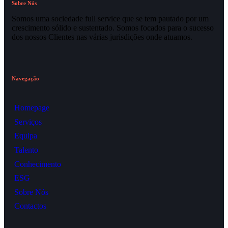
Sobre Nós
Somos uma sociedade full service que se tem pautado por um
crescimento sólido e sustentado. Somos focados para o sucesso
dos nossos Clientes nas várias jurisdições onde atuamos.
Navegação
Homepage
Serviços
Equipa
Talento
Conhecimento
ESG
Sobre Nós
Contactos