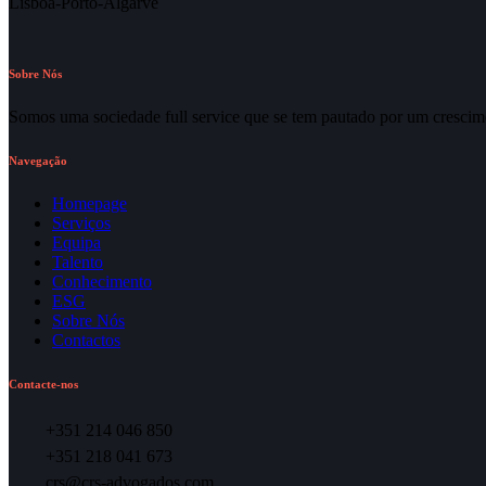
Lisboa-Porto-Algarve
Sobre Nós
Somos uma sociedade full service que se tem pautado por um crescime
Navegação
Homepage
Serviços
Equipa
Talento
Conhecimento
ESG
Sobre Nós
Contactos
Contacte-nos
+351 214 046 850
+351 218 041 673
crs@crs-advogados.com