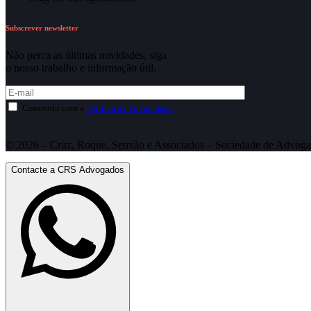
Subscrever newsletter
Não perca as últimas novidades, siga
o nosso trabalho e informação útil.
Concordo com a
Política de Privacidade
.
© 2026 – Cruz, Roque, Semião e Associados – Sociedade de Advoga
Contacte a CRS Advogados