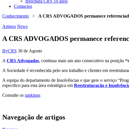
Brochura CRS 10 anos
Contactos
Conhecimento
>
A CRS ADVOGADOS permanece referenciada 
Artigos
News
A CRS ADVOGADOS permanece referencia
By
CRS
30 de Agosto
A
CRS Advogados
, continua mais um ano consecutivo na posição
“
A Sociedade é reconhecida pelo seu trabalho e clientes em reestrutur
A equipa do departamento de Insolvências e que gere o serviço “Progr
especifico para esta área estratégica em
Reestruturação e Insolvênci
Consulte os
rankings
Navegação de artigos