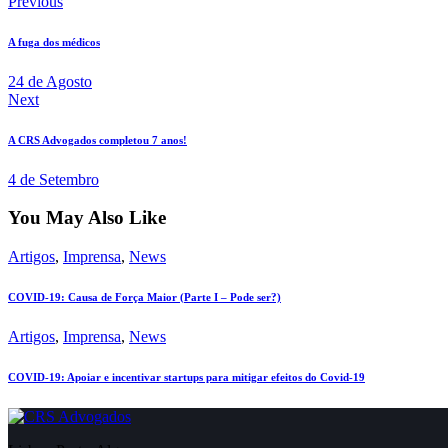
Previous
A fuga dos médicos
24 de Agosto
Next
A CRS Advogados completou 7 anos!
4 de Setembro
You May Also Like
Artigos
,
Imprensa
,
News
COVID-19: Causa de Força Maior (Parte I – Pode ser?)
Artigos
,
Imprensa
,
News
COVID-19: Apoiar e incentivar startups para mitigar efeitos do Covid-19