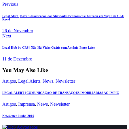
Previous
Legal Alert | Nova Classificação das Atividades Económicas: Entrada em Vigor da CAE
Rev.4
26 de Novembro
Next
Legal Hub by CRS | Não Há Vidas Grátis com António Pinto Leite
11 de Dezembro
You May Also Like
Artigos
,
Legal Alerts
,
News
,
Newsletter
LEGAL ALERT | COMUNICAÇÃO DE TRANSAÇÕES IMOBILIÁRIAS AO IMPIC
Artigos
,
Imprensa
,
News
,
Newsletter
Newsletter Junho 2019