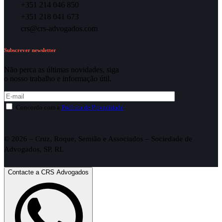
+351 214 046 850
+351 218 041 673
crs@crs-advogados.com
Subscrever newsletter
Não perca as últimas novidades, siga
o nosso trabalho e informação útil.
Concordo com a
Política de Privacidade
.
© 2026 – Cruz, Roque, Semião e Associados – Sociedade de
Advogados, SP, RL
Contacte a CRS Advogados