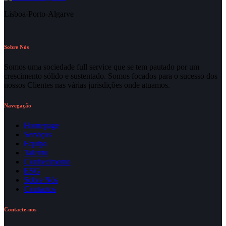
Lisboa-Porto-Algarve
Sobre Nós
Somos uma sociedade full service que se tem pautado por um
crescimento sólido e sustentado. Somos focados para o sucesso dos
nossos Clientes nas várias jurisdições onde atuamos.
Navegação
Homepage
Serviços
Equipa
Talento
Conhecimento
ESG
Sobre Nós
Contactos
Contacte-nos