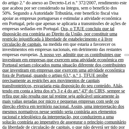
do artigo 2.° do anexo ao Decreto‑Lei n.° 372/2007, rendimento este
que acabou por ser considerado na íntegra, sem o benefício dos
50%. Segundo a Autoridade Tributária, este benefício fiscal visa
apoiar as empresas portuguesas e estimular a atividade económica
em Portugal, pelo que apenas se aplicaria a transmissões de ações de
empresas sediadas em Portugal.
Ora, o TJUE concluiu que tal
disposição era contrária ao Direito da União, por constituir uma
restrição injustificada à liberdade de estabelecimento e à livre
circulação de capitais
, na medida em que estaria a favorecer os
investimentos em empresas nacionais, em detrimento das restantes
empresas europeias.
A nosso ver, admitir que os contribuintes que
investiram em empresas que exercem uma atividade económica em
Portugal seriam colocados numa situação diferente dos contribuintes
que investiram em empresas que exercem uma atividade económica
fora de Portugal, quando o artigo 63.º, n.º 1, TFUE proíbe
precisamente as restrições aos movimentos de capitais
transfronteiriços, esvaziaria esta disposição do seu conteúdo. Aliás,
tendo em conta a letra dos nºs 3 e 4 do art.º 43º do CIRS, sempre se
refira que não resulta que tal regime seja aplicável unicamente às
mais valias geradas por micro e pequenas empresas com sede ou
direção efetiva em território nacional.
Assim, uma interpretação dos
mesmos normativos nesse sentido seria contrária aos elementos
racional e teleológico da interpretação, por conduzirem a uma
solução contrária ao imperativo de assegurar o princípio comunitário
da liberdade de circulação de capitais, o que não deverá ser tido por