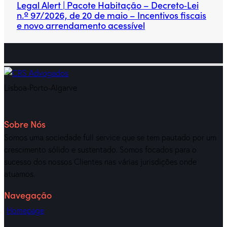
Legal Alert | Pacote Habitação – Decreto‑Lei
n.º 97/2026, de 20 de maio – Incentivos fiscais
e novo arrendamento acessível
Lisboa-Porto-Algarve
Sobre Nós
Somos uma sociedade full service que se tem pautado por um
crescimento sólido e sustentado. Somos focados para o
sucesso dos nossos Clientes nas várias jurisdições onde
atuamos.
Navegação
Homepage