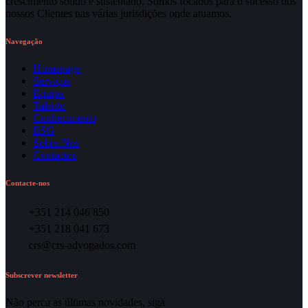
crescimento sólido e sustentado. Somos focados para o sucesso dos
nossos Clientes nas várias jurisdições onde atuamos.
Navegação
Homepage
Serviços
Equipa
Talento
Conhecimento
ESG
Sobre Nós
Contactos
Contacte-nos
+351 214 046 850
+351 218 041 673
crs@crs-advogados.com
Subscrever newsletter
Não perca as últimas novidades, siga