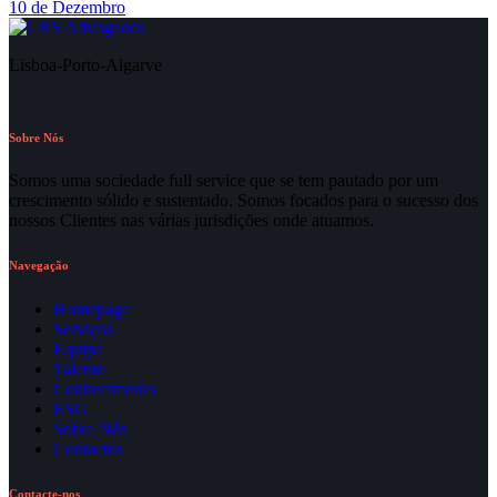
10 de Dezembro
Lisboa-Porto-Algarve
Sobre Nós
Somos uma sociedade full service que se tem pautado por um
crescimento sólido e sustentado. Somos focados para o sucesso dos
nossos Clientes nas várias jurisdições onde atuamos.
Navegação
Homepage
Serviços
Equipa
Talento
Conhecimento
ESG
Sobre Nós
Contactos
Contacte-nos