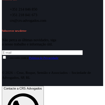
+351 214 046 850
+351 218 041 673
crs@crs-advogados.com
Subscrever newsletter
Não perca as últimas novidades, siga
o nosso trabalho e informação útil.
Concordo com a
Política de Privacidade
.
© 2026 – Cruz, Roque, Semião e Associados – Sociedade de
Advogados, SP, RL
Contacte a CRS Advogados