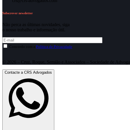
crs@crs-advogados.com
Subscrever newsletter
Não perca as últimas novidades, siga
o nosso trabalho e informação útil.
Concordo com a
Política de Privacidade
.
© 2026 – Cruz, Roque, Semião e Associados – Sociedade de Advoga
Contacte a CRS Advogados