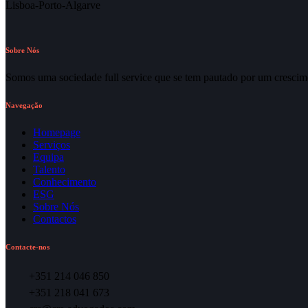
Lisboa-Porto-Algarve
Sobre Nós
Somos uma sociedade full service que se tem pautado por um crescime
Navegação
Homepage
Serviços
Equipa
Talento
Conhecimento
ESG
Sobre Nós
Contactos
Contacte-nos
+351 214 046 850
+351 218 041 673