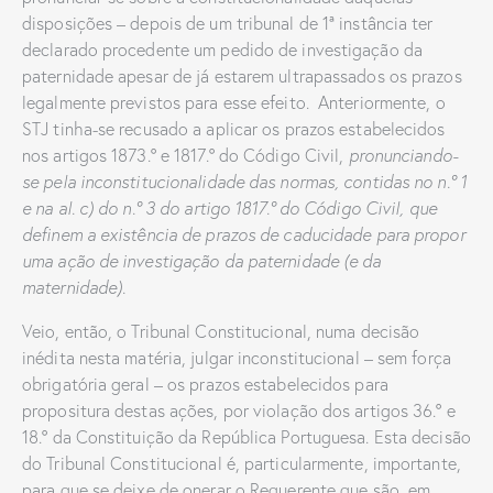
disposições – depois de um tribunal de 1ª instância ter
declarado procedente um pedido de investigação da
paternidade apesar de já estarem ultrapassados os prazos
legalmente previstos para esse efeito. Anteriormente, o
STJ tinha-se recusado a aplicar os prazos estabelecidos
nos artigos 1873.º e 1817.º do Código Civil,
pronunciando-
se pela inconstitucionalidade das normas, contidas no n.º 1
e na al. c) do n.º 3 do artigo 1817.º do Código Civil, que
definem a existência de prazos de caducidade para propor
uma ação de investigação da paternidade (e da
maternidade).
Veio, então, o Tribunal Constitucional, numa decisão
inédita nesta matéria, julgar inconstitucional – sem força
obrigatória geral – os prazos estabelecidos para
propositura destas ações, por violação dos artigos 36.º e
18.º da Constituição da República Portuguesa. Esta decisão
do Tribunal Constitucional é, particularmente, importante,
para que se deixe de onerar o Requerente que são, em