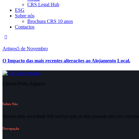
CRS Legal Hub
ESG
Sobre nós
Brochura CRS 10 anos
Contactos
Artigos
5 de Novembro
O Impacto das mais recentes alterações ao Alojamento Local.
Lisboa-Porto-Algarve
Sobre Nós
Somos uma sociedade full service que se tem pautado por um crescime
Navegação