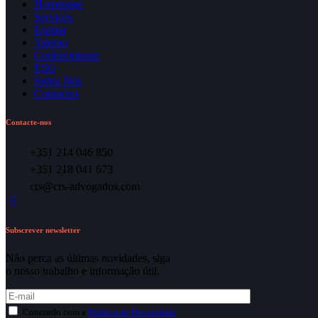
Homepage
Serviços
Equipa
Talento
Conhecimento
ESG
Sobre Nós
Contactos
Contacte-nos
+351 214 046 850
+351 218 041 673
crs@crs-advogados.com
Subscrever newsletter
Não perca as últimas novidades, siga
o nosso trabalho e informação útil.
Concordo com a
Política de Privacidade
.