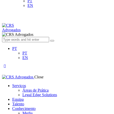
PT
EN
PT
PT
EN
Close
Serviços
Áreas de Prática
Legal Edge Solutions
Equipa
Talento
Conhecimento
Media