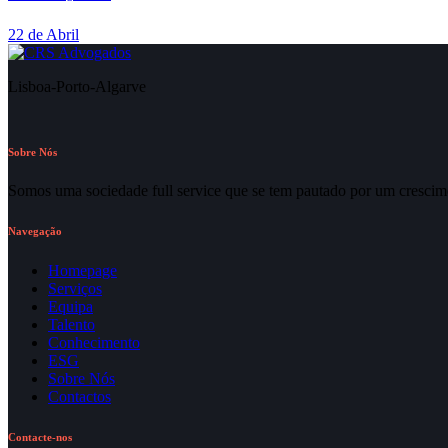
22 de Abril
Lisboa-Porto-Algarve
Sobre Nós
Somos uma sociedade full service que se tem pautado por um crescime
Navegação
Homepage
Serviços
Equipa
Talento
Conhecimento
ESG
Sobre Nós
Contactos
Contacte-nos