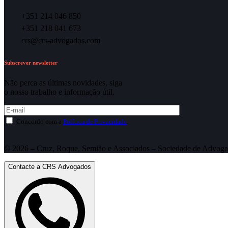
+351 214 046 850
+351 218 041 673
crs@crs-advogados.com
Subscrever newsletter
Não perca as últimas novidades, siga
o nosso trabalho e informação útil.
Concordo com a
Política de Privacidade
.
© 2026 – Cruz, Roque, Semião e Associados – Sociedade de Advoga
Contacte a CRS Advogados