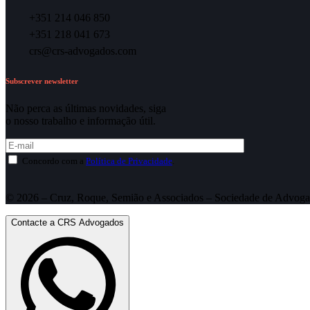
+351 214 046 850
+351 218 041 673
crs@crs-advogados.com
Subscrever newsletter
Não perca as últimas novidades, siga
o nosso trabalho e informação útil.
Concordo com a
Política de Privacidade
.
© 2026 – Cruz, Roque, Semião e Associados – Sociedade de Advoga
Contacte a CRS Advogados