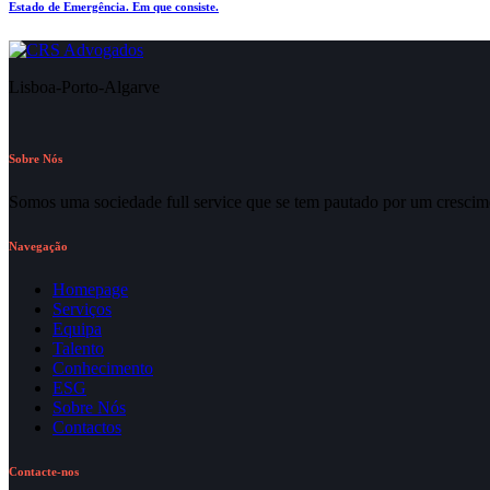
Estado de Emergência. Em que consiste.
Lisboa-Porto-Algarve
Sobre Nós
Somos uma sociedade full service que se tem pautado por um crescime
Navegação
Homepage
Serviços
Equipa
Talento
Conhecimento
ESG
Sobre Nós
Contactos
Contacte-nos