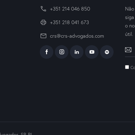
+351 214 046 850
Não 
sig
+351 218 041 673
o no
útil.
crs@crs-advogados.com
Co
vogados, SP, RL