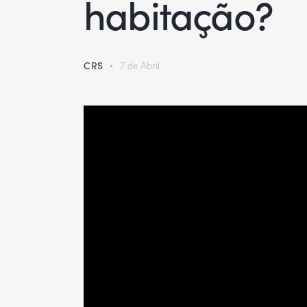
habitação?
CRS
7 de Abril