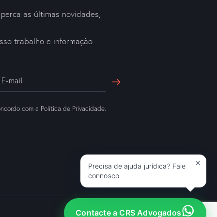
perca as últimas novidades,
a
sso trabalho e informação
ncordo com a
Política de Privacidade
.
Precisa de ajuda jurídica? Fale
connosco.
Contacte a CRS Advogados