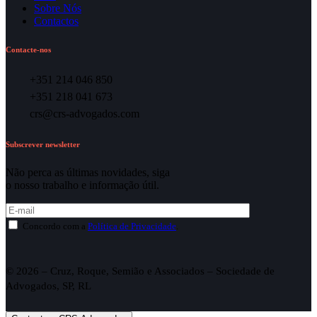
Sobre Nós
Contactos
Contacte-nos
+351 214 046 850
+351 218 041 673
crs@crs-advogados.com
Subscrever newsletter
Não perca as últimas novidades, siga
o nosso trabalho e informação útil.
Concordo com a
Política de Privacidade
.
© 2026 – Cruz, Roque, Semião e Associados – Sociedade de
Advogados, SP, RL