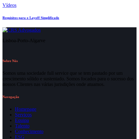
Vídeos
Requisitos para o Layoff Simplificado
Lisboa-Porto-Algarve
Sobre Nós
Somos uma sociedade full service que se tem pautado por um
crescimento sólido e sustentado. Somos focados para o sucesso dos
nossos Clientes nas várias jurisdições onde atuamos.
Navegação
Homepage
Serviços
Equipa
Talento
Conhecimento
ESG