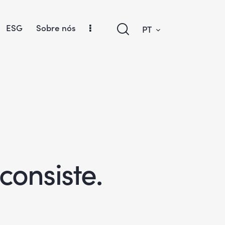
ESG
Sobre nós
PT
onsiste.