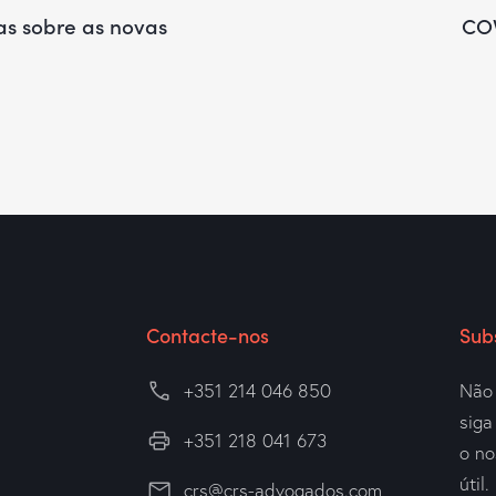
s sobre as novas
COV
Contacte-nos
Sub
+351 214 046 850
Não 
sig
+351 218 041 673
o no
útil.
crs@crs-advogados.com