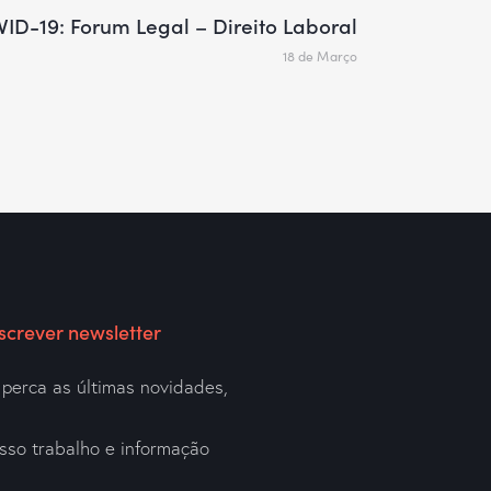
ID-19: Forum Legal – Direito Laboral
18 de Março
screver newsletter
perca as últimas novidades,
a
sso trabalho e informação